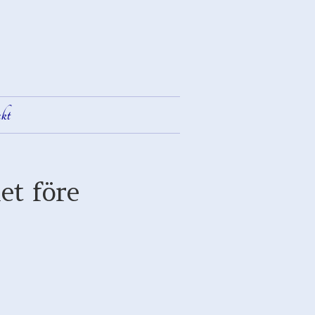
kt
et före