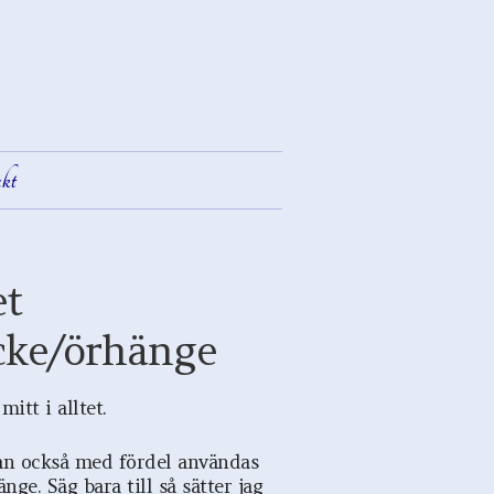
kt
et
ke/örhänge
mitt i alltet.
n också med fördel användas
nge. Säg bara till så sätter jag