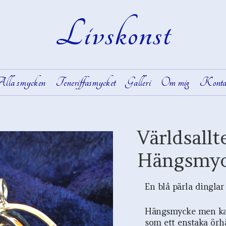
Livskonst
lla smycken
Teneriffasmycket
Galleri
Om mig
Konta
Världsallt
Hängsmyc
En blå pärla dinglar 
Hängsmycke men ka
som ett enstaka örhä