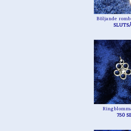
Böljande rom
SLUTS
Ringblomm
750 S