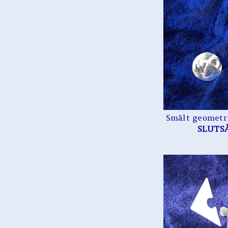
Smält geometr
SLUTS