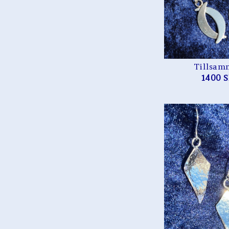
Tillsam
1400 