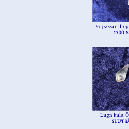
Vi passar iho
1700 
Lugn kula 
SLUTS