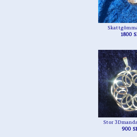
Skattgömm
1800 
Stor 3Dmand
900 S