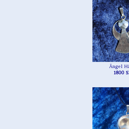
Ängel H
1800 