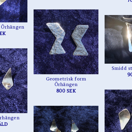
7
p Örhängen
SEK
Smidd s
9
Geometrisk form
Örhängen
800 SEK
Örhängen
ÅLD